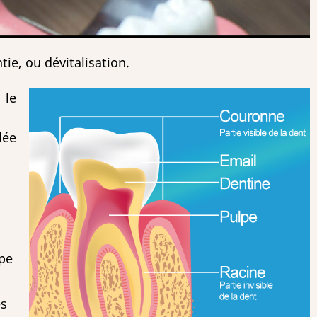
tie, ou dévitalisation.
 le
dée
lpe
es