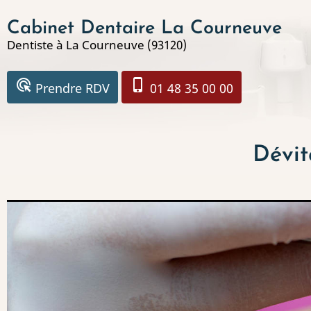
Aller
Cabinet Dentaire La Courneuve
au
Dentiste à La Courneuve (93120)
contenu
principal
ads_click
phone_iphone
Prendre RDV
01 48 35 00 00
Dévit