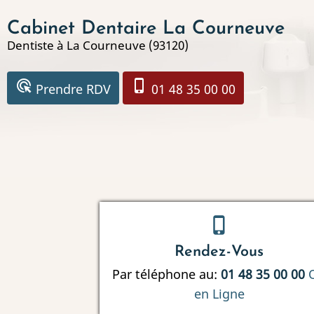
Aller
Cabinet Dentaire La Courneuve
au
Dentiste à La Courneuve (93120)
contenu
principal
ads_click
phone_iphone
Prendre RDV
01 48 35 00 00
phone_iphone
Rendez-Vous
Par téléphone au:
01 48 35 00 00
en Ligne