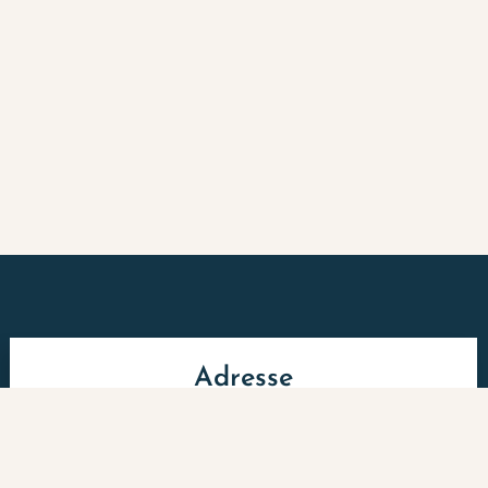
Adresse
13, avenue Paul Vaillant Couturier
La Courneuve (93120)