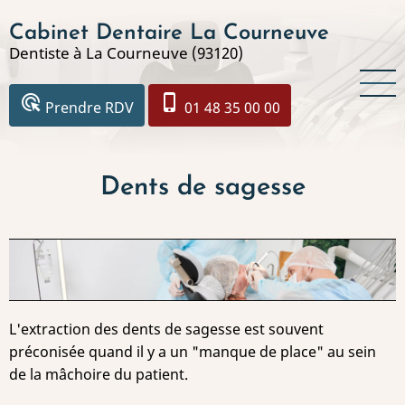
Aller
Cabinet Dentaire La Courneuve
au
Dentiste à La Courneuve (93120)
contenu
principal
ads_click
phone_iphone
Prendre RDV
01 48 35 00 00
Dents de sagesse
L'extraction des dents de sagesse est souvent
préconisée quand il y a un "manque de place" au sein
de la mâchoire du patient.