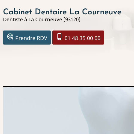
Aller
Cabinet Dentaire La Courneuve
au
Dentiste à La Courneuve (93120)
contenu
principal
ads_click
phone_iphone
Prendre RDV
01 48 35 00 00