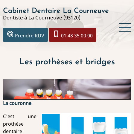
Aller
Cabinet Dentaire La Courneuve
au
Dentiste à La Courneuve (93120)
contenu
principal
ads_click
phone_iphone
Prendre RDV
01 48 35 00 00
Les prothèses et bridges
La couronne
C'est une
prothèse
dentaire