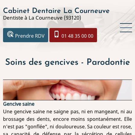
Aller
Cabinet Dentaire La Courneuve
au
Dentiste à La Courneuve (93120)
contenu
principal
ads_click
phone_iphone
Prendre RDV
01 48 35 00 00
Soins des gencives - Parodontie
Gencive saine
Une gencive saine ne saigne pas, ni en mangeant, ni au
brossage des dents, encore moins spontanément. Elle
n'est pas "gonflée", ni douloureuse. Sa couleur est rose,
sa capacité de défense par la sécrétion de cellules