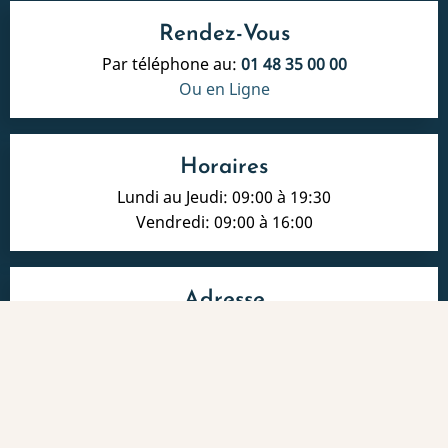
Rendez-Vous
Par téléphone au:
01 48 35 00 00
Ou en Ligne
Horaires
Lundi au Jeudi: 09:00 à 19:30
Vendredi: 09:00 à 16:00
Adresse
13, avenue Paul Vaillant Couturier
La Courneuve (93120)
Honoraires
-
Info Conseil de l'Ordre
-
Mentions légales
Le site a été réalisé par
www.byen.site