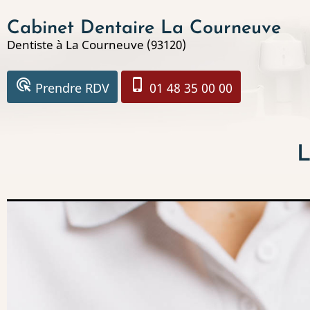
Aller
Cabinet Dentaire La Courneuve
au
Dentiste à La Courneuve (93120)
contenu
principal
ads_click
phone_iphone
Prendre RDV
01 48 35 00 00
L