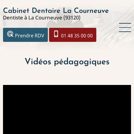
Aller
Cabinet Dentaire La Courneuve
au
Dentiste à La Courneuve (93120)
contenu
principal
ads_click
phone_iphone
Prendre RDV
01 48 35 00 00
Vidéos pédagogiques